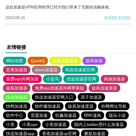
这款加速器VPM应用程序已经为我们带来了无限的流畅体验。
2024-08-16
支持
[0]
反对
[0]
友情链接
网站地图
QuickQ
旋风加速度器
旋风加速
坚果加速器
tiktok加速器
狗急加速器官网
免费vqn外网加速
小蓝鸟
优途加速器官网
风驰加速器
旋风加速器
免费vps加速器外网苹果版
旋风加速度器
快连加速器
快连加速器官网入口
原子加速器
快鸭加速器
快柠檬加速器
旋风加速度器
外网网址导航
软件中心
雷霆加速
狂飙加速器
哔咔漫画
瑞乐小说
小美
小美vpn
小美加速器
国内上twitter用什么加速器
快连加速器app
香蕉加速器vp官网
蘑菇加速器