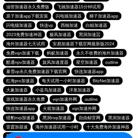
油管加速器永久免费版
飞驰加速器15分钟试用
原子加速app下载安装
闪电猫加速器
梯子加速器app
闪电猫加速器
快连vp
西柚加速
白鲸加速器
2023免费加速神器
极风加速器
黑洞加速噐
海外加速器七天试用
安易加速器下载官网最新版2024
免费vqn加速下载
蚂蚁加速器
永久不收费的海外加速器
酷通npv加速器
旋风加速度器
星空加速器
outline
暴雪vp永久免费加速器下载官网
快连加速器app
红海pro加速器
每天试用一小时加速器
BitzNet加速器
大象加速器
小蓝鸟加速器
洋葱加速器
游戏加速器永久免费
vqn加速外网
outline
快连加速器app
火箭加速器
vqn加速外网
猎豹nvp加速器
黑洞nvp加速器
自由鲸官网
黑洞加速器
雷霆加器速
海外加速器试用一小时
十大免费海外加速神器
黑洞加速器下载永久免费版
老王加速器