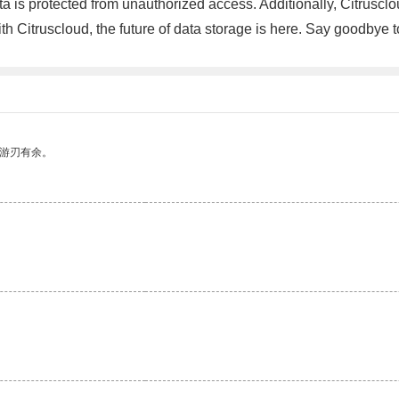
a is protected from unauthorized access. Additionally, Citruscl
ith Citruscloud, the future of data storage is here. Say goodb
中游刃有余。
。