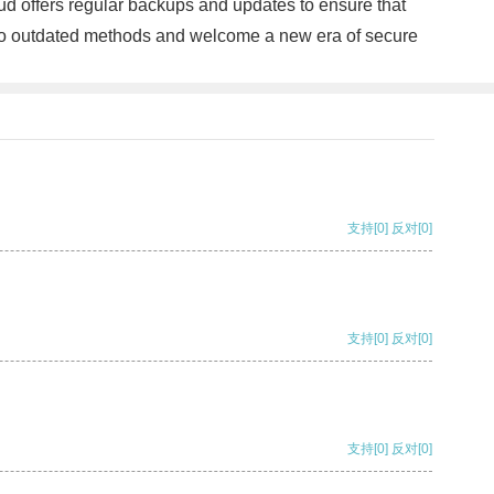
oud offers regular backups and updates to ensure that
ye to outdated methods and welcome a new era of secure
支持
[0]
反对
[0]
支持
[0]
反对
[0]
支持
[0]
反对
[0]