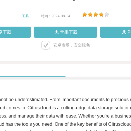
工具
|
时间：2024-08-14
|
卓下载
苹果下载
安卓市场，安全绿色
cannot be underestimated. From important documents to precious
ud comes in. Citruscloud is a cutting-edge data storage solution 
cess, and manage their data with ease. Whether you're a business
ud has the tools you need. One of the key benefits of Citruscloud