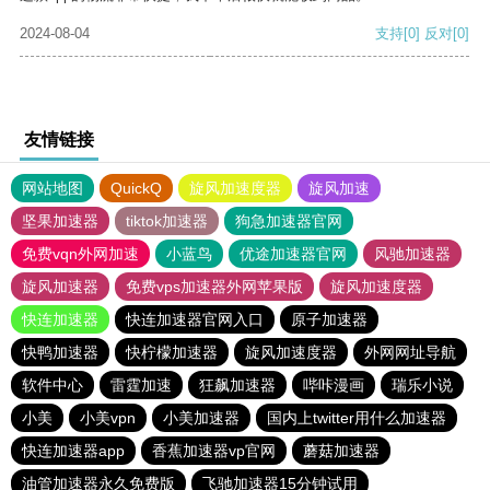
2024-08-04
支持
[0]
反对
[0]
友情链接
网站地图
QuickQ
旋风加速度器
旋风加速
坚果加速器
tiktok加速器
狗急加速器官网
免费vqn外网加速
小蓝鸟
优途加速器官网
风驰加速器
旋风加速器
免费vps加速器外网苹果版
旋风加速度器
快连加速器
快连加速器官网入口
原子加速器
快鸭加速器
快柠檬加速器
旋风加速度器
外网网址导航
软件中心
雷霆加速
狂飙加速器
哔咔漫画
瑞乐小说
小美
小美vpn
小美加速器
国内上twitter用什么加速器
快连加速器app
香蕉加速器vp官网
蘑菇加速器
油管加速器永久免费版
飞驰加速器15分钟试用