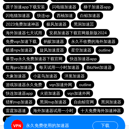
原子加速app下载安装
闪电猫加速器
梯子加速器app
闪电猫加速器
快连vp
西柚加速
白鲸加速器
2023免费加速神器
极风加速器
黑洞加速噐
海外加速器七天试用
安易加速器下载官网最新版2024
免费vqn加速下载
蚂蚁加速器
永久不收费的海外加速器
酷通npv加速器
旋风加速度器
星空加速器
outline
暴雪vp永久免费加速器下载官网
快连加速器app
红海pro加速器
每天试用一小时加速器
BitzNet加速器
大象加速器
小蓝鸟加速器
洋葱加速器
游戏加速器永久免费
vqn加速外网
outline
快连加速器app
火箭加速器
vqn加速外网
猎豹nvp加速器
黑洞nvp加速器
自由鲸官网
黑洞加速器
雷霆加器速
海外加速器试用一小时
十大免费海外加速神器
黑洞加速器下载永久免费版
老王加速器
永久免费使用的加速器
下载