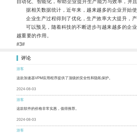
自动化、智能化，帮助企业提升生产能力与效率，并
据相关数据统计，近年来，越来越多的企业开始使用
企业生产过程得到了优化，生产效率大大提升，产品
可以预见，随着科技的不断进步与越来越多的企业开
越重要的作用。
#3#
评论
游客
这款加速器VPM应用程序提供了顶级的安全性和隐私保护。
2024-08-03
游客
这款软件的价格非常实惠，值得推荐。
2024-08-03
游客