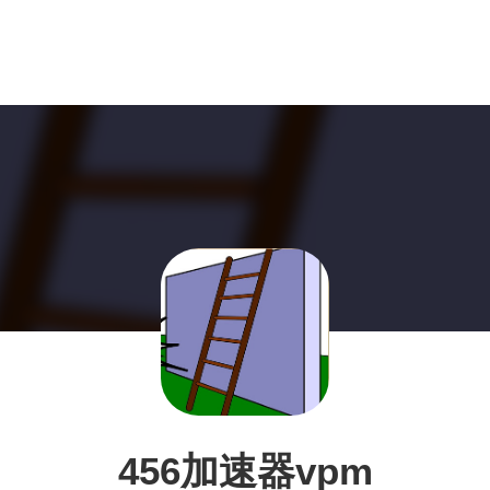
456加速器vpm