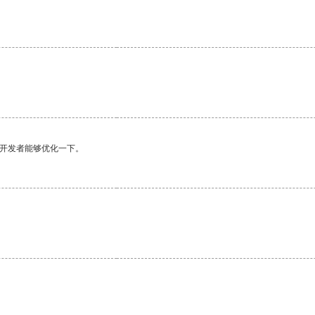
。
望开发者能够优化一下。