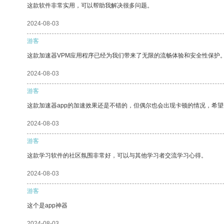
这款软件非常实用，可以帮助我解决很多问题。
2024-08-03
游客
这款加速器VPM应用程序已经为我们带来了无限的流畅体验和安全性保护
2024-08-03
游客
这款加速器app的加速效果还是不错的，但偶尔也会出现卡顿的情况，希
2024-08-03
游客
这款学习软件的社区氛围非常好，可以与其他学习者交流学习心得。
2024-08-03
游客
这个是app神器
2024-08-03