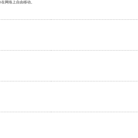
你在网络上自由移动。