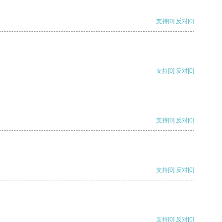
支持
[0]
反对
[0]
支持
[0]
反对
[0]
支持
[0]
反对
[0]
支持
[0]
反对
[0]
支持
[0]
反对
[0]