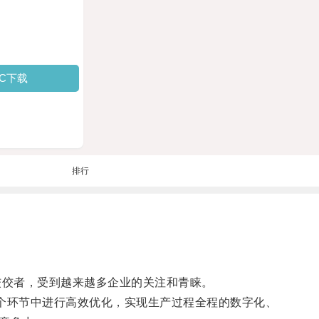
PC下载
排行
佼佼者，受到越来越多企业的关注和青睐。
个环节中进行高效优化，实现生产过程全程的数字化、