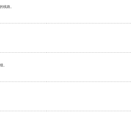
区的线路。
绩。