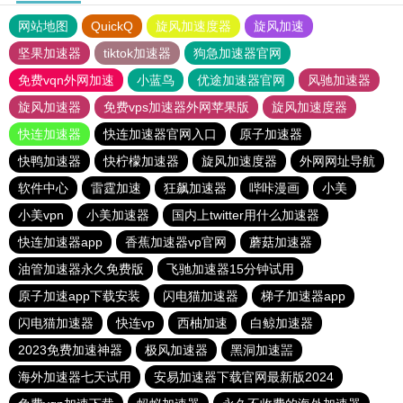
网站地图
QuickQ
旋风加速度器
旋风加速
坚果加速器
tiktok加速器
狗急加速器官网
免费vqn外网加速
小蓝鸟
优途加速器官网
风驰加速器
旋风加速器
免费vps加速器外网苹果版
旋风加速度器
快连加速器
快连加速器官网入口
原子加速器
快鸭加速器
快柠檬加速器
旋风加速度器
外网网址导航
软件中心
雷霆加速
狂飙加速器
哔咔漫画
小美
小美vpn
小美加速器
国内上twitter用什么加速器
快连加速器app
香蕉加速器vp官网
蘑菇加速器
油管加速器永久免费版
飞驰加速器15分钟试用
原子加速app下载安装
闪电猫加速器
梯子加速器app
闪电猫加速器
快连vp
西柚加速
白鲸加速器
2023免费加速神器
极风加速器
黑洞加速噐
海外加速器七天试用
安易加速器下载官网最新版2024