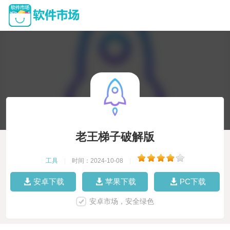
老王梯子破解版
工具
|
时间：2024-10-08
|
安卓下载
苹果下载
PC下载
安卓市场，安全绿色