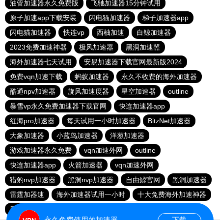
油管加速器永久免费版
飞驰加速器15分钟试用
原子加速app下载安装
闪电猫加速器
梯子加速器app
闪电猫加速器
快连vp
西柚加速
白鲸加速器
2023免费加速神器
极风加速器
黑洞加速噐
海外加速器七天试用
安易加速器下载官网最新版2024
免费vqn加速下载
蚂蚁加速器
永久不收费的海外加速器
酷通npv加速器
旋风加速度器
星空加速器
outline
暴雪vp永久免费加速器下载官网
快连加速器app
红海pro加速器
每天试用一小时加速器
BitzNet加速器
大象加速器
小蓝鸟加速器
洋葱加速器
游戏加速器永久免费
vqn加速外网
outline
快连加速器app
火箭加速器
vqn加速外网
猎豹nvp加速器
黑洞nvp加速器
自由鲸官网
黑洞加速器
雷霆加器速
海外加速器试用一小时
十大免费海外加速神器
黑洞加速器下载永久免费版
老王加速器
永久免费使用的加速器
下载