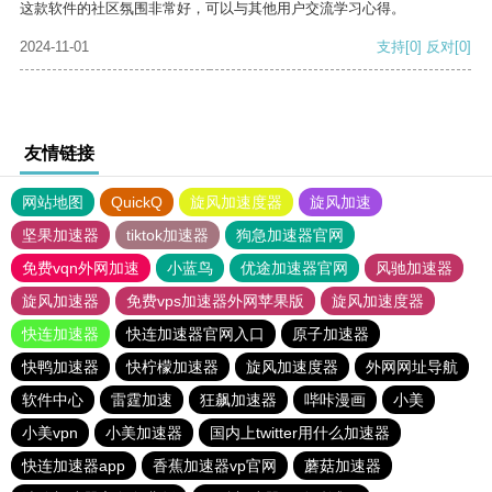
这款软件的社区氛围非常好，可以与其他用户交流学习心得。
2024-11-01
支持
[0]
反对
[0]
友情链接
网站地图
QuickQ
旋风加速度器
旋风加速
坚果加速器
tiktok加速器
狗急加速器官网
免费vqn外网加速
小蓝鸟
优途加速器官网
风驰加速器
旋风加速器
免费vps加速器外网苹果版
旋风加速度器
快连加速器
快连加速器官网入口
原子加速器
快鸭加速器
快柠檬加速器
旋风加速度器
外网网址导航
软件中心
雷霆加速
狂飙加速器
哔咔漫画
小美
小美vpn
小美加速器
国内上twitter用什么加速器
快连加速器app
香蕉加速器vp官网
蘑菇加速器