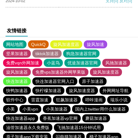
2024-10-02
支持
[0]
反对
[0]
友情链接
网站地图
QuickQ
旋风加速度器
旋风加速
坚果加速器
tiktok加速器
狗急加速器官网
免费vqn外网加速
小蓝鸟
优途加速器官网
风驰加速器
旋风加速器
免费vps加速器外网苹果版
旋风加速度器
快连加速器
快连加速器官网入口
原子加速器
快鸭加速器
快柠檬加速器
旋风加速度器
外网网址导航
软件中心
雷霆加速
狂飙加速器
哔咔漫画
瑞乐小说
小美
小美vpn
小美加速器
国内上twitter用什么加速器
快连加速器app
香蕉加速器vp官网
蘑菇加速器
油管加速器永久免费版
飞驰加速器15分钟试用
原子加速app下载安装
闪电猫加速器
梯子加速器app