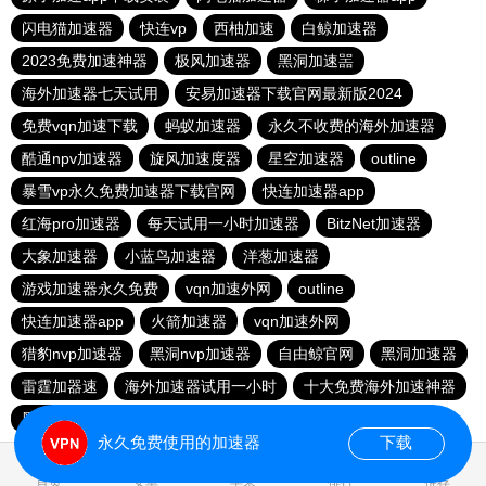
闪电猫加速器
快连vp
西柚加速
白鲸加速器
2023免费加速神器
极风加速器
黑洞加速噐
海外加速器七天试用
安易加速器下载官网最新版2024
免费vqn加速下载
蚂蚁加速器
永久不收费的海外加速器
酷通npv加速器
旋风加速度器
星空加速器
outline
暴雪vp永久免费加速器下载官网
快连加速器app
红海pro加速器
每天试用一小时加速器
BitzNet加速器
大象加速器
小蓝鸟加速器
洋葱加速器
游戏加速器永久免费
vqn加速外网
outline
快连加速器app
火箭加速器
vqn加速外网
猎豹nvp加速器
黑洞nvp加速器
自由鲸官网
黑洞加速器
雷霆加器速
海外加速器试用一小时
十大免费海外加速神器
黑洞加速器下载永久免费版
老王加速器
永久免费使用的加速器
下载
0.048638s
首页
安卓
苹果
排行
推荐