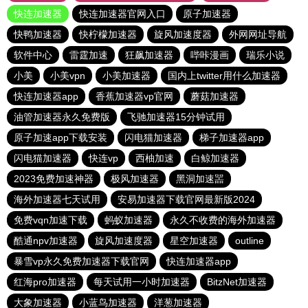
快连加速器
快连加速器官网入口
原子加速器
快鸭加速器
快柠檬加速器
旋风加速度器
外网网址导航
软件中心
雷霆加速
狂飙加速器
哔咔漫画
瑞乐小说
小美
小美vpn
小美加速器
国内上twitter用什么加速器
快连加速器app
香蕉加速器vp官网
蘑菇加速器
油管加速器永久免费版
飞驰加速器15分钟试用
原子加速app下载安装
闪电猫加速器
梯子加速器app
闪电猫加速器
快连vp
西柚加速
白鲸加速器
2023免费加速神器
极风加速器
黑洞加速噐
海外加速器七天试用
安易加速器下载官网最新版2024
免费vqn加速下载
蚂蚁加速器
永久不收费的海外加速器
酷通npv加速器
旋风加速度器
星空加速器
outline
暴雪vp永久免费加速器下载官网
快连加速器app
红海pro加速器
每天试用一小时加速器
BitzNet加速器
大象加速器
小蓝鸟加速器
洋葱加速器