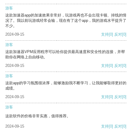
游客
这款加速器app的加速效果非常好，玩游戏再也不会出现卡顿、掉线的情
况了。我以前玩游戏经常会输，现在有了这个app，我的游戏水平提升了
不少。
2024-09-15
支持
[0]
反对
[0]
游客
这款加速器VPM应用程序可以给你提供最高速度和安全性的连接，并帮
助你在网络上自由移动。
2024-09-15
支持
[0]
反对
[0]
游客
这款app的学习氛围很浓厚，能够激励我不断学习，让我能够取得更好的
成绩。
2024-09-15
支持
[0]
反对
[0]
游客
这款软件的价格非常实惠，值得推荐。
2024-09-15
支持
[0]
反对
[0]