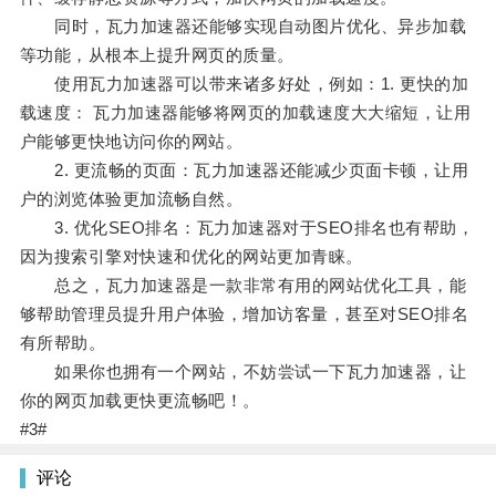
同时，瓦力加速器还能够实现自动图片优化、异步加载
等功能，从根本上提升网页的质量。
使用瓦力加速器可以带来诸多好处，例如：1. 更快的加
载速度： 瓦力加速器能够将网页的加载速度大大缩短，让用
户能够更快地访问你的网站。
2. 更流畅的页面：瓦力加速器还能减少页面卡顿，让用
户的浏览体验更加流畅自然。
3. 优化SEO排名：瓦力加速器对于SEO排名也有帮助，
因为搜索引擎对快速和优化的网站更加青睐。
总之，瓦力加速器是一款非常有用的网站优化工具，能
够帮助管理员提升用户体验，增加访客量，甚至对SEO排名
有所帮助。
如果你也拥有一个网站，不妨尝试一下瓦力加速器，让
你的网页加载更快更流畅吧！。
#3#
评论