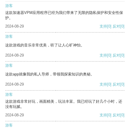
游客
这款加速器VPM应用程序已经为我们带来了无限的隐私保护和安全性保
护。
2024-08-29
支持
[0]
反对
[0]
游客
这款游戏的音乐非常优美，听了让人心旷神怡。
2024-08-29
支持
[0]
反对
[0]
游客
这款app就像我的私人导师，带领我探索知识的奥秘。
2024-08-29
支持
[0]
反对
[0]
游客
这款游戏非常好玩，画面精美，玩法丰富。我已经玩了好几个小时，还
没有玩腻。
2024-08-29
支持
[0]
反对
[0]
游客