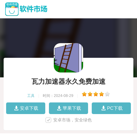
瓦力加速器永久免费加速
工具
|
时间：2024-08-29
|
安卓下载
苹果下载
PC下载
安卓市场，安全绿色