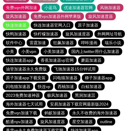
免费vqn外网加速
小蓝鸟
优途加速器官网
风驰加速器
旋风加速器
免费vps加速器外网苹果版
旋风加速度器
快连加速器
快连加速器官网入口
原子加速器
快鸭加速器
快柠檬加速器
旋风加速度器
外网网址导航
软件中心
雷霆加速
狂飙加速器
哔咔漫画
瑞乐小说
小美
小美vpn
小美加速器
国内上twitter用什么加速器
快连加速器app
香蕉加速器vp官网
蘑菇加速器
油管加速器永久免费版
飞驰加速器15分钟试用
原子加速app下载安装
闪电猫加速器
梯子加速器app
闪电猫加速器
快连vp
西柚加速
白鲸加速器
2023免费加速神器
极风加速器
黑洞加速噐
海外加速器七天试用
安易加速器下载官网最新版2024
免费vqn加速下载
蚂蚁加速器
永久不收费的海外加速器
酷通npv加速器
旋风加速度器
星空加速器
outline
暴雪vp永久免费加速器下载官网
快连加速器app