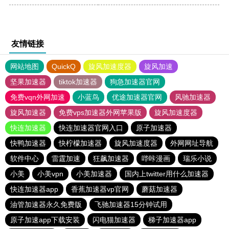
友情链接
网站地图
QuickQ
旋风加速度器
旋风加速
坚果加速器
tiktok加速器
狗急加速器官网
免费vqn外网加速
小蓝鸟
优途加速器官网
风驰加速器
旋风加速器
免费vps加速器外网苹果版
旋风加速度器
快连加速器
快连加速器官网入口
原子加速器
快鸭加速器
快柠檬加速器
旋风加速度器
外网网址导航
软件中心
雷霆加速
狂飙加速器
哔咔漫画
瑞乐小说
小美
小美vpn
小美加速器
国内上twitter用什么加速器
快连加速器app
香蕉加速器vp官网
蘑菇加速器
油管加速器永久免费版
飞驰加速器15分钟试用
原子加速app下载安装
闪电猫加速器
梯子加速器app