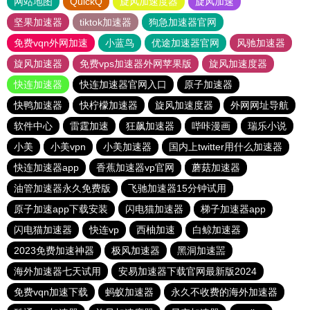
网站地图
QuickQ
旋风加速度器
旋风加速
坚果加速器
tiktok加速器
狗急加速器官网
免费vqn外网加速
小蓝鸟
优途加速器官网
风驰加速器
旋风加速器
免费vps加速器外网苹果版
旋风加速度器
快连加速器
快连加速器官网入口
原子加速器
快鸭加速器
快柠檬加速器
旋风加速度器
外网网址导航
软件中心
雷霆加速
狂飙加速器
哔咔漫画
瑞乐小说
小美
小美vpn
小美加速器
国内上twitter用什么加速器
快连加速器app
香蕉加速器vp官网
蘑菇加速器
油管加速器永久免费版
飞驰加速器15分钟试用
原子加速app下载安装
闪电猫加速器
梯子加速器app
闪电猫加速器
快连vp
西柚加速
白鲸加速器
2023免费加速神器
极风加速器
黑洞加速噐
海外加速器七天试用
安易加速器下载官网最新版2024
免费vqn加速下载
蚂蚁加速器
永久不收费的海外加速器