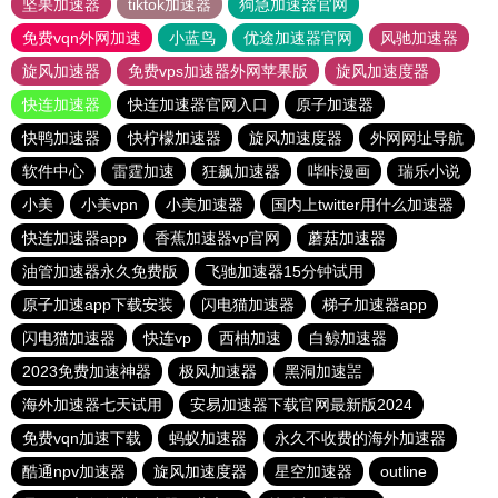
坚果加速器
tiktok加速器
狗急加速器官网
免费vqn外网加速
小蓝鸟
优途加速器官网
风驰加速器
旋风加速器
免费vps加速器外网苹果版
旋风加速度器
快连加速器
快连加速器官网入口
原子加速器
快鸭加速器
快柠檬加速器
旋风加速度器
外网网址导航
软件中心
雷霆加速
狂飙加速器
哔咔漫画
瑞乐小说
小美
小美vpn
小美加速器
国内上twitter用什么加速器
快连加速器app
香蕉加速器vp官网
蘑菇加速器
油管加速器永久免费版
飞驰加速器15分钟试用
原子加速app下载安装
闪电猫加速器
梯子加速器app
闪电猫加速器
快连vp
西柚加速
白鲸加速器
2023免费加速神器
极风加速器
黑洞加速噐
海外加速器七天试用
安易加速器下载官网最新版2024
免费vqn加速下载
蚂蚁加速器
永久不收费的海外加速器
酷通npv加速器
旋风加速度器
星空加速器
outline