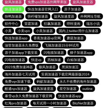
旋风加速器
免费vps加速器外网苹果版
旋风加速度器
快连加速器
快连加速器官网入口
原子加速器
快鸭加速器
快柠檬加速器
旋风加速度器
外网网址导航
软件中心
雷霆加速
狂飙加速器
哔咔漫画
瑞乐小说
小美
小美vpn
小美加速器
国内上twitter用什么加速器
快连加速器app
香蕉加速器vp官网
蘑菇加速器
油管加速器永久免费版
飞驰加速器15分钟试用
原子加速app下载安装
闪电猫加速器
梯子加速器app
闪电猫加速器
快连vp
西柚加速
白鲸加速器
2023免费加速神器
极风加速器
黑洞加速噐
海外加速器七天试用
安易加速器下载官网最新版2024
免费vqn加速下载
蚂蚁加速器
永久不收费的海外加速器
酷通npv加速器
旋风加速度器
星空加速器
outline
暴雪vp永久免费加速器下载官网
快连加速器app
红海pro加速器
每天试用一小时加速器
BitzNet加速器