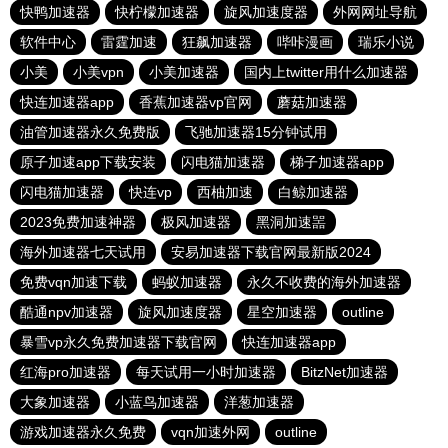
快鸭加速器
快柠檬加速器
旋风加速度器
外网网址导航
软件中心
雷霆加速
狂飙加速器
哔咔漫画
瑞乐小说
小美
小美vpn
小美加速器
国内上twitter用什么加速器
快连加速器app
香蕉加速器vp官网
蘑菇加速器
油管加速器永久免费版
飞驰加速器15分钟试用
原子加速app下载安装
闪电猫加速器
梯子加速器app
闪电猫加速器
快连vp
西柚加速
白鲸加速器
2023免费加速神器
极风加速器
黑洞加速噐
海外加速器七天试用
安易加速器下载官网最新版2024
免费vqn加速下载
蚂蚁加速器
永久不收费的海外加速器
酷通npv加速器
旋风加速度器
星空加速器
outline
暴雪vp永久免费加速器下载官网
快连加速器app
红海pro加速器
每天试用一小时加速器
BitzNet加速器
大象加速器
小蓝鸟加速器
洋葱加速器
游戏加速器永久免费
vqn加速外网
outline