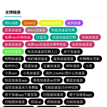
友情链接
网站地图
QuickQ
旋风加速度器
旋风加速
坚果加速器
tiktok加速器
狗急加速器官网
免费vqn外网加速
小蓝鸟
优途加速器官网
风驰加速器
旋风加速器
免费vps加速器外网苹果版
旋风加速度器
快连加速器
快连加速器官网入口
原子加速器
快鸭加速器
快柠檬加速器
旋风加速度器
外网网址导航
软件中心
雷霆加速
狂飙加速器
哔咔漫画
小美
小美vpn
小美加速器
国内上twitter用什么加速器
快连加速器app
香蕉加速器vp官网
蘑菇加速器
油管加速器永久免费版
飞驰加速器15分钟试用
原子加速app下载安装
闪电猫加速器
梯子加速器app
闪电猫加速器
快连vp
西柚加速
白鲸加速器