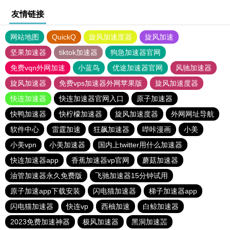
友情链接
网站地图
QuickQ
旋风加速度器
旋风加速
坚果加速器
tiktok加速器
狗急加速器官网
免费vqn外网加速
小蓝鸟
优途加速器官网
风驰加速器
旋风加速器
免费vps加速器外网苹果版
旋风加速度器
快连加速器
快连加速器官网入口
原子加速器
快鸭加速器
快柠檬加速器
旋风加速度器
外网网址导航
软件中心
雷霆加速
狂飙加速器
哔咔漫画
小美
小美vpn
小美加速器
国内上twitter用什么加速器
快连加速器app
香蕉加速器vp官网
蘑菇加速器
油管加速器永久免费版
飞驰加速器15分钟试用
原子加速app下载安装
闪电猫加速器
梯子加速器app
闪电猫加速器
快连vp
西柚加速
白鲸加速器
2023免费加速神器
极风加速器
黑洞加速噐