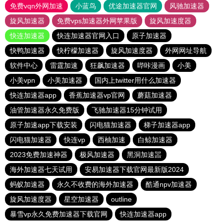
免费vqn外网加速
小蓝鸟
优途加速器官网
风驰加速器
旋风加速器
免费vps加速器外网苹果版
旋风加速度器
快连加速器
快连加速器官网入口
原子加速器
快鸭加速器
快柠檬加速器
旋风加速度器
外网网址导航
软件中心
雷霆加速
狂飙加速器
哔咔漫画
小美
小美vpn
小美加速器
国内上twitter用什么加速器
快连加速器app
香蕉加速器vp官网
蘑菇加速器
油管加速器永久免费版
飞驰加速器15分钟试用
原子加速app下载安装
闪电猫加速器
梯子加速器app
闪电猫加速器
快连vp
西柚加速
白鲸加速器
2023免费加速神器
极风加速器
黑洞加速噐
海外加速器七天试用
安易加速器下载官网最新版2024
蚂蚁加速器
永久不收费的海外加速器
酷通npv加速器
旋风加速度器
星空加速器
outline
暴雪vp永久免费加速器下载官网
快连加速器app