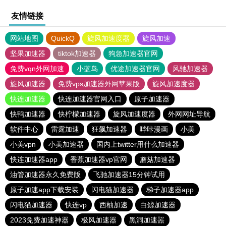
友情链接
网站地图
QuickQ
旋风加速度器
旋风加速
坚果加速器
tiktok加速器
狗急加速器官网
免费vqn外网加速
小蓝鸟
优途加速器官网
风驰加速器
旋风加速器
免费vps加速器外网苹果版
旋风加速度器
快连加速器
快连加速器官网入口
原子加速器
快鸭加速器
快柠檬加速器
旋风加速度器
外网网址导航
软件中心
雷霆加速
狂飙加速器
哔咔漫画
小美
小美vpn
小美加速器
国内上twitter用什么加速器
快连加速器app
香蕉加速器vp官网
蘑菇加速器
油管加速器永久免费版
飞驰加速器15分钟试用
原子加速app下载安装
闪电猫加速器
梯子加速器app
闪电猫加速器
快连vp
西柚加速
白鲸加速器
2023免费加速神器
极风加速器
黑洞加速噐