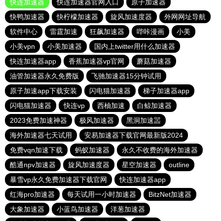
快连加速器
快连加速器官网入口
原子加速器
快鸭加速器
快柠檬加速器
旋风加速度器
外网网址导航
软件中心
雷霆加速
狂飙加速器
哔咔漫画
小美
小美vpn
小美加速器
国内上twitter用什么加速器
快连加速器app
香蕉加速器vp官网
蘑菇加速器
油管加速器永久免费版
飞驰加速器15分钟试用
原子加速app下载安装
闪电猫加速器
梯子加速器app
闪电猫加速器
快连vp
西柚加速
白鲸加速器
2023免费加速神器
极风加速器
黑洞加速噐
海外加速器七天试用
安易加速器下载官网最新版2024
免费vqn加速下载
蚂蚁加速器
永久不收费的海外加速器
酷通npv加速器
旋风加速度器
星空加速器
outline
暴雪vp永久免费加速器下载官网
快连加速器app
红海pro加速器
每天试用一小时加速器
BitzNet加速器
大象加速器
小蓝鸟加速器
洋葱加速器