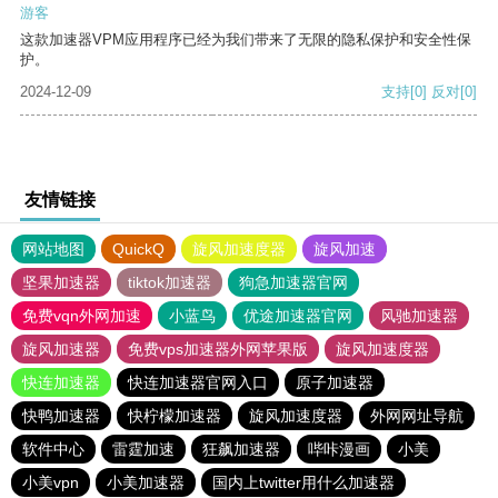
游客
这款加速器VPM应用程序已经为我们带来了无限的隐私保护和安全性保
护。
2024-12-09
支持
[0]
反对
[0]
友情链接
网站地图
QuickQ
旋风加速度器
旋风加速
坚果加速器
tiktok加速器
狗急加速器官网
免费vqn外网加速
小蓝鸟
优途加速器官网
风驰加速器
旋风加速器
免费vps加速器外网苹果版
旋风加速度器
快连加速器
快连加速器官网入口
原子加速器
快鸭加速器
快柠檬加速器
旋风加速度器
外网网址导航
软件中心
雷霆加速
狂飙加速器
哔咔漫画
小美
小美vpn
小美加速器
国内上twitter用什么加速器