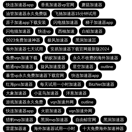
快连加速器app
香蕉加速器vp官网
蘑菇加速器
油管加速器永久免费版
飞驰加速器15分钟试用
原子加速app下载安装
闪电猫加速器
梯子加速器app
闪电猫加速器
快连vp
西柚加速
白鲸加速器
2023免费加速神器
极风加速器
黑洞加速噐
海外加速器七天试用
安易加速器下载官网最新版2024
免费vqn加速下载
蚂蚁加速器
永久不收费的海外加速器
酷通npv加速器
旋风加速度器
星空加速器
outline
暴雪vp永久免费加速器下载官网
快连加速器app
红海pro加速器
每天试用一小时加速器
BitzNet加速器
大象加速器
小蓝鸟加速器
洋葱加速器
游戏加速器永久免费
vqn加速外网
outline
快连加速器app
火箭加速器
vqn加速外网
猎豹nvp加速器
黑洞nvp加速器
自由鲸官网
黑洞加速器
雷霆加器速
海外加速器试用一小时
十大免费海外加速神器