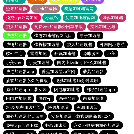
坚果加速器
tiktok加速器
狗急加速器官网
免费vqn外网加速
小蓝鸟
优途加速器官网
风驰加速器
旋风加速器
免费vps加速器外网苹果版
旋风加速度器
快连加速器
快连加速器官网入口
原子加速器
快鸭加速器
快柠檬加速器
旋风加速度器
外网网址导航
软件中心
雷霆加速
狂飙加速器
哔咔漫画
小美
小美vpn
小美加速器
国内上twitter用什么加速器
快连加速器app
香蕉加速器vp官网
蘑菇加速器
油管加速器永久免费版
飞驰加速器15分钟试用
原子加速app下载安装
闪电猫加速器
梯子加速器app
闪电猫加速器
快连vp
西柚加速
白鲸加速器
2023免费加速神器
极风加速器
黑洞加速噐
海外加速器七天试用
安易加速器下载官网最新版2024
免费vqn加速下载
蚂蚁加速器
永久不收费的海外加速器