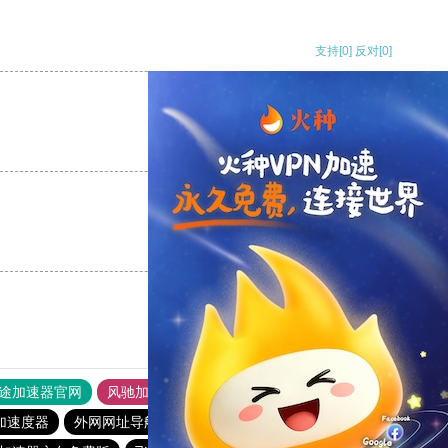
支持
[0]
反对
[0]
支持
[0]
反对
[0]
支持
[0]
反对
[0]
途加速器官网
风驰加速器
旋风加速器
加速度器
外网网址导航
软件中心
雷霆加速
狂飙加速器