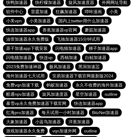
快鸭加速器
快柠檬加速器
旋风加速度器
外网网址导航
软件中心
雷霆加速
狂飙加速器
哔咔漫画
小美
小美vpn
小美加速器
国内上twitter用什么加速器
快连加速器app
香蕉加速器vp官网
蘑菇加速器
油管加速器永久免费版
飞驰加速器15分钟试用
原子加速app下载安装
闪电猫加速器
梯子加速器app
闪电猫加速器
快连vp
西柚加速
白鲸加速器
2023免费加速神器
极风加速器
黑洞加速噐
海外加速器七天试用
安易加速器下载官网最新版2024
免费vqn加速下载
蚂蚁加速器
永久不收费的海外加速器
酷通npv加速器
旋风加速度器
星空加速器
outline
暴雪vp永久免费加速器下载官网
快连加速器app
红海pro加速器
每天试用一小时加速器
BitzNet加速器
大象加速器
小蓝鸟加速器
洋葱加速器
游戏加速器永久免费
vqn加速外网
outline