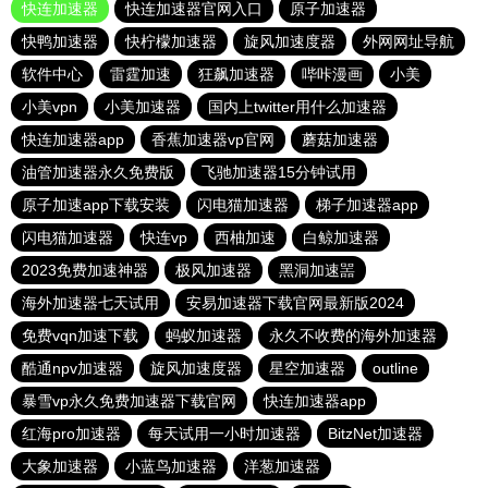
快连加速器
快连加速器官网入口
原子加速器
快鸭加速器
快柠檬加速器
旋风加速度器
外网网址导航
软件中心
雷霆加速
狂飙加速器
哔咔漫画
小美
小美vpn
小美加速器
国内上twitter用什么加速器
快连加速器app
香蕉加速器vp官网
蘑菇加速器
油管加速器永久免费版
飞驰加速器15分钟试用
原子加速app下载安装
闪电猫加速器
梯子加速器app
闪电猫加速器
快连vp
西柚加速
白鲸加速器
2023免费加速神器
极风加速器
黑洞加速噐
海外加速器七天试用
安易加速器下载官网最新版2024
免费vqn加速下载
蚂蚁加速器
永久不收费的海外加速器
酷通npv加速器
旋风加速度器
星空加速器
outline
暴雪vp永久免费加速器下载官网
快连加速器app
红海pro加速器
每天试用一小时加速器
BitzNet加速器
大象加速器
小蓝鸟加速器
洋葱加速器