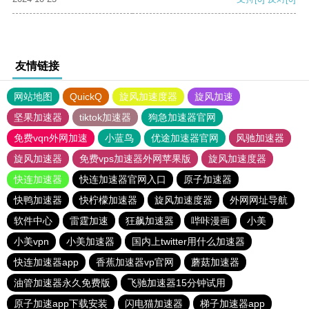
友情链接
网站地图
QuickQ
旋风加速度器
旋风加速
坚果加速器
tiktok加速器
狗急加速器官网
免费vqn外网加速
小蓝鸟
优途加速器官网
风驰加速器
旋风加速器
免费vps加速器外网苹果版
旋风加速度器
快连加速器
快连加速器官网入口
原子加速器
快鸭加速器
快柠檬加速器
旋风加速度器
外网网址导航
软件中心
雷霆加速
狂飙加速器
哔咔漫画
小美
小美vpn
小美加速器
国内上twitter用什么加速器
快连加速器app
香蕉加速器vp官网
蘑菇加速器
油管加速器永久免费版
飞驰加速器15分钟试用
原子加速app下载安装
闪电猫加速器
梯子加速器app