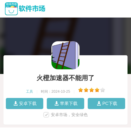
火橙加速器不能用了
工具
|
时间：2024-10-25
|
安卓下载
苹果下载
PC下载
安卓市场，安全绿色