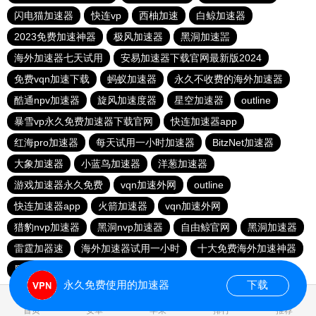
闪电猫加速器
快连vp
西柚加速
白鲸加速器
2023免费加速神器
极风加速器
黑洞加速噐
海外加速器七天试用
安易加速器下载官网最新版2024
免费vqn加速下载
蚂蚁加速器
永久不收费的海外加速器
酷通npv加速器
旋风加速度器
星空加速器
outline
暴雪vp永久免费加速器下载官网
快连加速器app
红海pro加速器
每天试用一小时加速器
BitzNet加速器
大象加速器
小蓝鸟加速器
洋葱加速器
游戏加速器永久免费
vqn加速外网
outline
快连加速器app
火箭加速器
vqn加速外网
猎豹nvp加速器
黑洞nvp加速器
自由鲸官网
黑洞加速器
雷霆加器速
海外加速器试用一小时
十大免费海外加速神器
黑洞加速器下载永久免费版
老王加速器
永久免费使用的加速器
下载
0.038697s
首页
安卓
苹果
排行
推荐