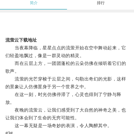
简介
排行
流萤云下载地址
当夜幕降临，星星点点的流萤开始在空中舞动起来，它
们轻盈地飘过，像是一群灵动的精灵。
而在云层上方，一团团蓬松的云朵仿佛在倾听着它们的
歌声。
流萤的光芒穿梭于云层之间，勾勒出奇幻的光影，这样
的景象让人仿佛置身于另一个世界之中。
在这一刻，时光仿佛停滞了，心灵也得到了宁静与释
放。
夜晚的流萤云，让我们感受到了大自然的神奇之美，也
让我们体会到了生命的无穷可能性。
这一幕无疑是一场奇妙的表演，令人陶醉其中。
#3#