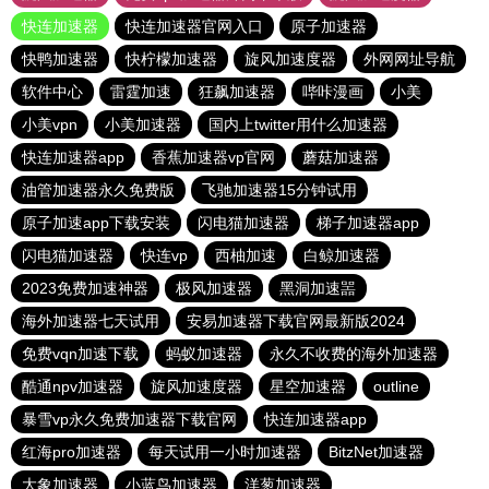
快连加速器
快连加速器官网入口
原子加速器
快鸭加速器
快柠檬加速器
旋风加速度器
外网网址导航
软件中心
雷霆加速
狂飙加速器
哔咔漫画
小美
小美vpn
小美加速器
国内上twitter用什么加速器
快连加速器app
香蕉加速器vp官网
蘑菇加速器
油管加速器永久免费版
飞驰加速器15分钟试用
原子加速app下载安装
闪电猫加速器
梯子加速器app
闪电猫加速器
快连vp
西柚加速
白鲸加速器
2023免费加速神器
极风加速器
黑洞加速噐
海外加速器七天试用
安易加速器下载官网最新版2024
免费vqn加速下载
蚂蚁加速器
永久不收费的海外加速器
酷通npv加速器
旋风加速度器
星空加速器
outline
暴雪vp永久免费加速器下载官网
快连加速器app
红海pro加速器
每天试用一小时加速器
BitzNet加速器
大象加速器
小蓝鸟加速器
洋葱加速器