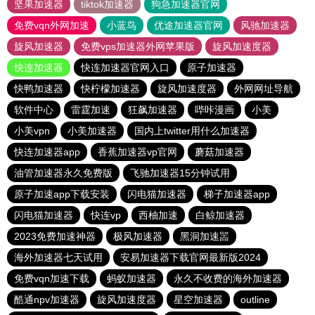
坚果加速器
tiktok加速器
狗急加速器官网
免费vqn外网加速
小蓝鸟
优途加速器官网
风驰加速器
旋风加速器
免费vps加速器外网苹果版
旋风加速度器
快连加速器
快连加速器官网入口
原子加速器
快鸭加速器
快柠檬加速器
旋风加速度器
外网网址导航
软件中心
雷霆加速
狂飙加速器
哔咔漫画
小美
小美vpn
小美加速器
国内上twitter用什么加速器
快连加速器app
香蕉加速器vp官网
蘑菇加速器
油管加速器永久免费版
飞驰加速器15分钟试用
原子加速app下载安装
闪电猫加速器
梯子加速器app
闪电猫加速器
快连vp
西柚加速
白鲸加速器
2023免费加速神器
极风加速器
黑洞加速噐
海外加速器七天试用
安易加速器下载官网最新版2024
免费vqn加速下载
蚂蚁加速器
永久不收费的海外加速器
酷通npv加速器
旋风加速度器
星空加速器
outline