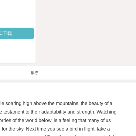
PC下载
排行
eagle soaring high above the mountains, the beauty of a
ue testament to their adaptability and strength. Watching
rries of the world below, is a feeling that many of us
r the sky. Next time you see a bird in flight, take a