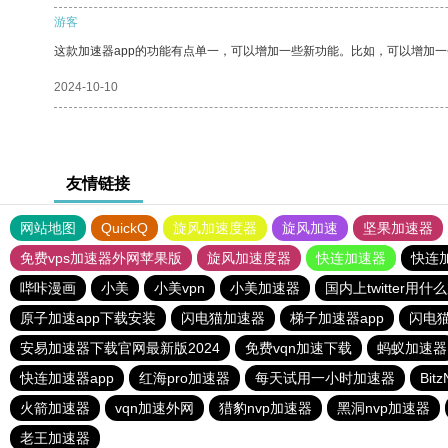
游客
这款加速器app的功能有点单一，可以增加一些新功能。比如，可以增加
2024-10-10
友情链接
网站地图
QuickQ
旋风加速度器
旋风加速
坚果加速器
免费vps加速器外网苹果版
旋风加速度器
快连加速器
快连
哔咔漫画
小美
小美vpn
小美加速器
国内上twitter用什
原子加速app下载安装
闪电猫加速器
梯子加速器app
闪电
安易加速器下载官网最新版2024
免费vqn加速下载
蚂蚁加速器
快连加速器app
红海pro加速器
每天试用一小时加速器
Bit
火箭加速器
vqn加速外网
猎豹nvp加速器
黑洞nvp加速器
老王加速器