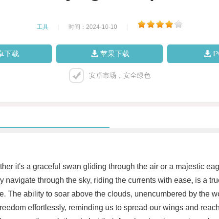
工具
|
时间：2024-10-10
|
卓下载
苹果下载
安卓市场，安全绿色
Whether it's a graceful swan gliding through the air or a majestic 
y navigate through the sky, riding the currents with ease, is a tr
ave. The ability to soar above the clouds, unencumbered by the wo
eedom effortlessly, reminding us to spread our wings and reach fo