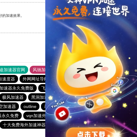
好的加速效果。
支持
[0]
反对
[0]
途加速器官网
风驰加速器
旋风加速器
加速度器
外网网址导航
软件中心
雷霆加速
狂飙加速器
加速器永久免费版
飞驰加速器15分钟试用
极风加速器
黑洞加速噐
海外加速器七天试用
空加速器
outline
暴雪vp永久免费加速器下载官网
器永久免费
vqn加速外网
outline
快连加速器app
十大免费海外加速神器
黑洞加速器下载永久免费版