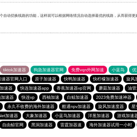
一个自动切换线路的功能，这样就可以根据网络情况自动选择最优的线路，从而获得更
tiktok加速器
狗急加速器官网
免费vqn外网加速
小蓝鸟
优
加速器官网入口
原子加速器
快鸭加速器
快柠檬加速器
旋风
么加速器
快连加速器app
香蕉加速器vp官网
蘑菇加速器
油管
猫加速器
快连vp
西柚加速
白鲸加速器
2023免费加速神器
永久不收费的海外加速器
酷通npv加速器
旋风加速度器
星
zNet加速器
大象加速器
小蓝鸟加速器
洋葱加速器
游戏加速
自由鲸官网
黑洞加速器
雷霆加器速
海外加速器试用一小时