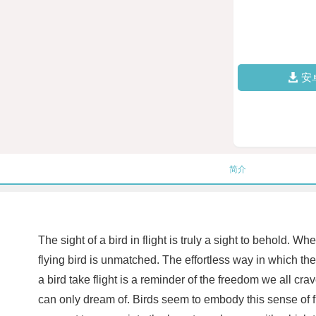
安
简介
The sight of a bird in flight is truly a sight to behold. 
flying bird is unmatched. The effortless way in which the
a bird take flight is a reminder of the freedom we all cr
can only dream of. Birds seem to embody this sense of fr