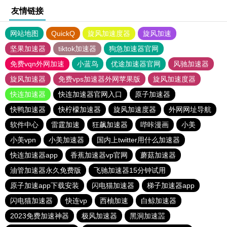
友情链接
网站地图
QuickQ
旋风加速度器
旋风加速
坚果加速器
tiktok加速器
狗急加速器官网
免费vqn外网加速
小蓝鸟
优途加速器官网
风驰加速器
旋风加速器
免费vps加速器外网苹果版
旋风加速度器
快连加速器
快连加速器官网入口
原子加速器
快鸭加速器
快柠檬加速器
旋风加速度器
外网网址导航
软件中心
雷霆加速
狂飙加速器
哔咔漫画
小美
小美vpn
小美加速器
国内上twitter用什么加速器
快连加速器app
香蕉加速器vp官网
蘑菇加速器
油管加速器永久免费版
飞驰加速器15分钟试用
原子加速app下载安装
闪电猫加速器
梯子加速器app
闪电猫加速器
快连vp
西柚加速
白鲸加速器
2023免费加速神器
极风加速器
黑洞加速噐