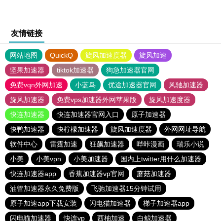
友情链接
网站地图
QuickQ
旋风加速度器
旋风加速
坚果加速器
tiktok加速器
狗急加速器官网
免费vqn外网加速
小蓝鸟
优途加速器官网
风驰加速器
旋风加速器
免费vps加速器外网苹果版
旋风加速度器
快连加速器
快连加速器官网入口
原子加速器
快鸭加速器
快柠檬加速器
旋风加速度器
外网网址导航
软件中心
雷霆加速
狂飙加速器
哔咔漫画
瑞乐小说
小美
小美vpn
小美加速器
国内上twitter用什么加速器
快连加速器app
香蕉加速器vp官网
蘑菇加速器
油管加速器永久免费版
飞驰加速器15分钟试用
原子加速app下载安装
闪电猫加速器
梯子加速器app
闪电猫加速器
快连vp
西柚加速
白鲸加速器