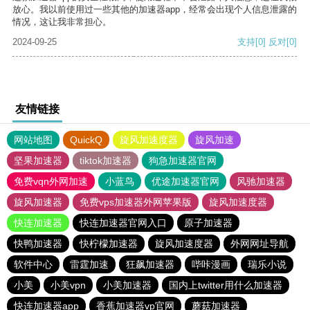
放心。我以前使用过一些其他的加速器app，经常会出现个人信息泄露的
情况，这让我非常担心。
2024-09-25
支持
[0]
反对
[0]
友情链接
网站地图
QuickQ
旋风加速度器
旋风加速
坚果加速器
tiktok加速器
狗急加速器官网
免费vqn外网加速
小蓝鸟
优途加速器官网
风驰加速器
旋风加速器
免费vps加速器外网苹果版
旋风加速度器
快连加速器
快连加速器官网入口
原子加速器
快鸭加速器
快柠檬加速器
旋风加速度器
外网网址导航
软件中心
雷霆加速
狂飙加速器
哔咔漫画
瑞乐小说
小美
小美vpn
小美加速器
国内上twitter用什么加速器
快连加速器app
香蕉加速器vp官网
蘑菇加速器