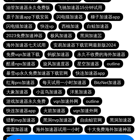
油管加速器永久免费版
飞驰加速器15分钟试用
原子加速app下载安装
闪电猫加速器
梯子加速器app
闪电猫加速器
快连vp
西柚加速
白鲸加速器
2023免费加速神器
极风加速器
黑洞加速噐
海外加速器七天试用
安易加速器下载官网最新版2024
免费vqn加速下载
蚂蚁加速器
永久不收费的海外加速器
酷通npv加速器
旋风加速度器
星空加速器
outline
暴雪vp永久免费加速器下载官网
快连加速器app
红海pro加速器
每天试用一小时加速器
BitzNet加速器
大象加速器
小蓝鸟加速器
洋葱加速器
游戏加速器永久免费
vqn加速外网
outline
快连加速器app
火箭加速器
vqn加速外网
猎豹nvp加速器
黑洞nvp加速器
自由鲸官网
黑洞加速器
雷霆加器速
海外加速器试用一小时
十大免费海外加速神器
黑洞加速器下载永久免费版
老王加速器