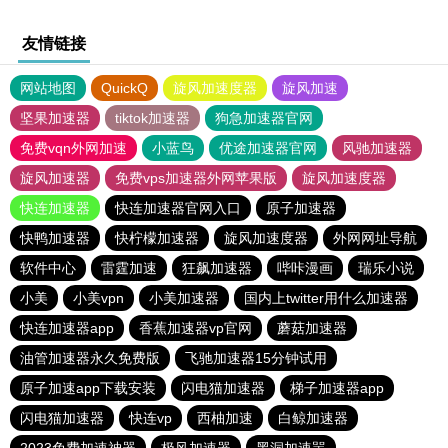
友情链接
网站地图
QuickQ
旋风加速度器
旋风加速
坚果加速器
tiktok加速器
狗急加速器官网
免费vqn外网加速
小蓝鸟
优途加速器官网
风驰加速器
旋风加速器
免费vps加速器外网苹果版
旋风加速度器
快连加速器
快连加速器官网入口
原子加速器
快鸭加速器
快柠檬加速器
旋风加速度器
外网网址导航
软件中心
雷霆加速
狂飙加速器
哔咔漫画
瑞乐小说
小美
小美vpn
小美加速器
国内上twitter用什么加速器
快连加速器app
香蕉加速器vp官网
蘑菇加速器
油管加速器永久免费版
飞驰加速器15分钟试用
原子加速app下载安装
闪电猫加速器
梯子加速器app
闪电猫加速器
快连vp
西柚加速
白鲸加速器