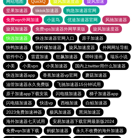
网站地图
QuickQ
旋风加速度器
旋风加速
坚果加速器
tiktok加速器
狗急加速器官网
免费vqn外网加速
小蓝鸟
优途加速器官网
风驰加速器
旋风加速器
免费vps加速器外网苹果版
旋风加速度器
快连加速器
快连加速器官网入口
原子加速器
快鸭加速器
快柠檬加速器
旋风加速度器
外网网址导航
软件中心
雷霆加速
狂飙加速器
哔咔漫画
瑞乐小说
小美
小美vpn
小美加速器
国内上twitter用什么加速器
快连加速器app
香蕉加速器vp官网
蘑菇加速器
油管加速器永久免费版
飞驰加速器15分钟试用
原子加速app下载安装
闪电猫加速器
梯子加速器app
闪电猫加速器
快连vp
西柚加速
白鲸加速器
2023免费加速神器
极风加速器
黑洞加速噐
海外加速器七天试用
安易加速器下载官网最新版2024
免费vqn加速下载
蚂蚁加速器
永久不收费的海外加速器