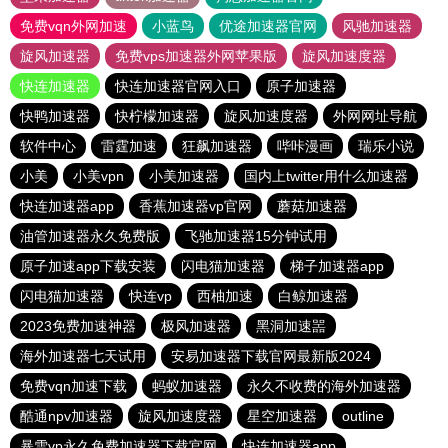
免费vqn外网加速
小蓝鸟
优途加速器官网
风驰加速器
旋风加速器
免费vps加速器外网苹果版
旋风加速度器
快连加速器
快连加速器官网入口
原子加速器
快鸭加速器
快柠檬加速器
旋风加速度器
外网网址导航
软件中心
雷霆加速
狂飙加速器
哔咔漫画
瑞乐小说
小美
小美vpn
小美加速器
国内上twitter用什么加速器
快连加速器app
香蕉加速器vp官网
蘑菇加速器
油管加速器永久免费版
飞驰加速器15分钟试用
原子加速app下载安装
闪电猫加速器
梯子加速器app
闪电猫加速器
快连vp
西柚加速
白鲸加速器
2023免费加速神器
极风加速器
黑洞加速噐
海外加速器七天试用
安易加速器下载官网最新版2024
免费vqn加速下载
蚂蚁加速器
永久不收费的海外加速器
酷通npv加速器
旋风加速度器
星空加速器
outline
暴雪vp永久免费加速器下载官网
快连加速器app