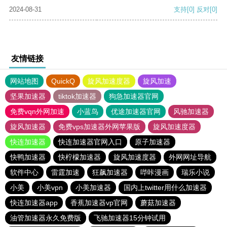
2024-08-31
支持
[0]
反对
[0]
友情链接
网站地图
QuickQ
旋风加速度器
旋风加速
坚果加速器
tiktok加速器
狗急加速器官网
免费vqn外网加速
小蓝鸟
优途加速器官网
风驰加速器
旋风加速器
免费vps加速器外网苹果版
旋风加速度器
快连加速器
快连加速器官网入口
原子加速器
快鸭加速器
快柠檬加速器
旋风加速度器
外网网址导航
软件中心
雷霆加速
狂飙加速器
哔咔漫画
瑞乐小说
小美
小美vpn
小美加速器
国内上twitter用什么加速器
快连加速器app
香蕉加速器vp官网
蘑菇加速器
油管加速器永久免费版
飞驰加速器15分钟试用