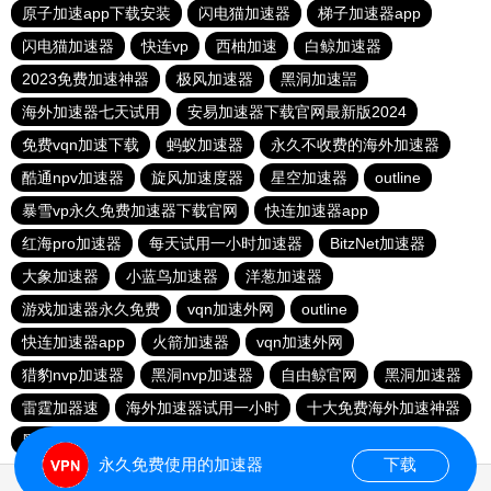
原子加速app下载安装
闪电猫加速器
梯子加速器app
闪电猫加速器
快连vp
西柚加速
白鲸加速器
2023免费加速神器
极风加速器
黑洞加速噐
海外加速器七天试用
安易加速器下载官网最新版2024
免费vqn加速下载
蚂蚁加速器
永久不收费的海外加速器
酷通npv加速器
旋风加速度器
星空加速器
outline
暴雪vp永久免费加速器下载官网
快连加速器app
红海pro加速器
每天试用一小时加速器
BitzNet加速器
大象加速器
小蓝鸟加速器
洋葱加速器
游戏加速器永久免费
vqn加速外网
outline
快连加速器app
火箭加速器
vqn加速外网
猎豹nvp加速器
黑洞nvp加速器
自由鲸官网
黑洞加速器
雷霆加器速
海外加速器试用一小时
十大免费海外加速神器
黑洞加速器下载永久免费版
老王加速器
永久免费使用的加速器
下载